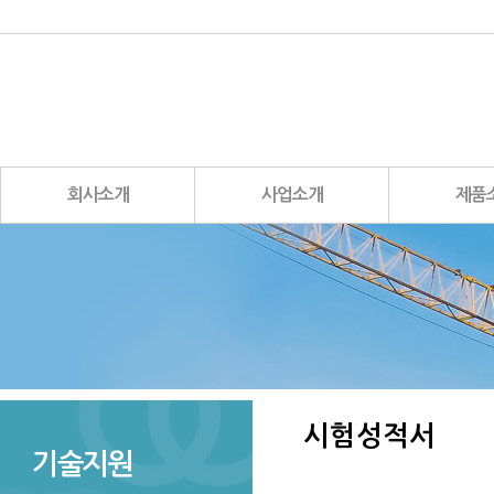
CEO 인사말
사업소개
플라이애시
비전 및 연혁
사업구성
연약지반 계량재
사업장소개
무수축재
회사조직도
팽창재
기업목표
회사소개
사업소개
제품
시험성적서
기술지원