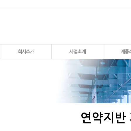
CEO 인사말
사업소개
플라이애시
비전 및 연혁
사업구성
연약지반 계량재
사업장소개
무수축재
회사조직도
팽창재
기업목표
회사소개
사업소개
제품
연약지반 