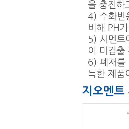
을 충진하
4) 수화
비해 PH가
5) 시멘
이 미검출 
6) 폐재
득한 제품
지오멘트