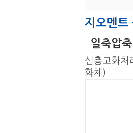
지오멘트
일축압축
심층고화처리
화체)