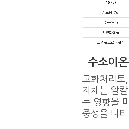
납(Pb)
카드뮴(Cd)
수은(Hg)
시안화합물
트리클로로에틸렌
수소이온
고화처리토,
자체는 알칼
는 영향을 
중성을 나타