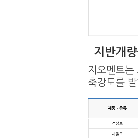
지반개량
지오멘트는 
축강도를 발
제품•종류
점성토
사질토