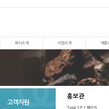
CEO 인사말
사업소개
플라이애시
비전 및 연혁
사업구성
연약지반 계량재
사업장소개
무수축재
회사조직도
팽창재
기업목표
회사소개
사업소개
제품
홍보관
고객지원
Total 1건
1 페이지